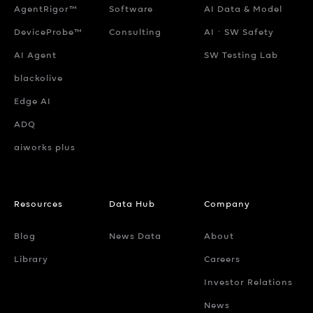
AgentRigor™
Software
AI Data & Model
DeviceProbe™
Consulting
AIㆍSW Safety
AI Agent
SW Testing Lab
blackolive
Edge AI
ADQ
aiworks plus
Resources
Data Hub
Company
Blog
News Data
About
Library
Careers
Investor Relations
News